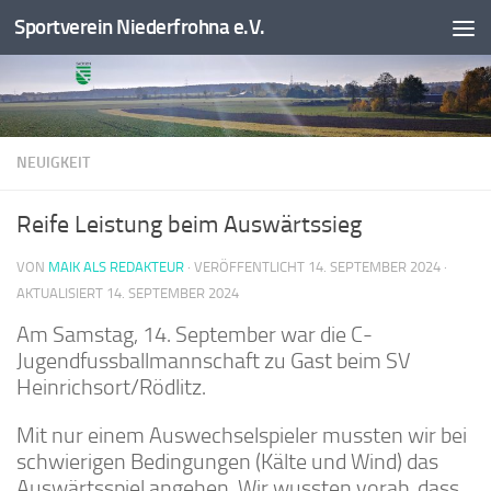
Sportverein Niederfrohna e.V.
Zum Inhalt springen
NEUIGKEIT
Reife Leistung beim Auswärtssieg
VON
MAIK ALS REDAKTEUR
· VERÖFFENTLICHT
14. SEPTEMBER 2024
·
AKTUALISIERT
14. SEPTEMBER 2024
Am Samstag, 14. September war die C-
Jugendfussballmannschaft zu Gast beim SV
Heinrichsort/Rödlitz.
Mit nur einem Auswechselspieler mussten wir bei
schwierigen Bedingungen (Kälte und Wind) das
Auswärtsspiel angehen. Wir wussten vorab, dass