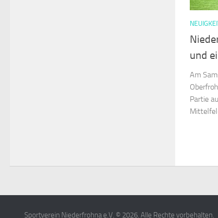
NEUIGKEI
Niede
und e
Am Samst
Oberfroh
Partie a
Mittelfel
Sportverein Niederfrohna e.V. © 2026. Alle Rechte vorbehalten.