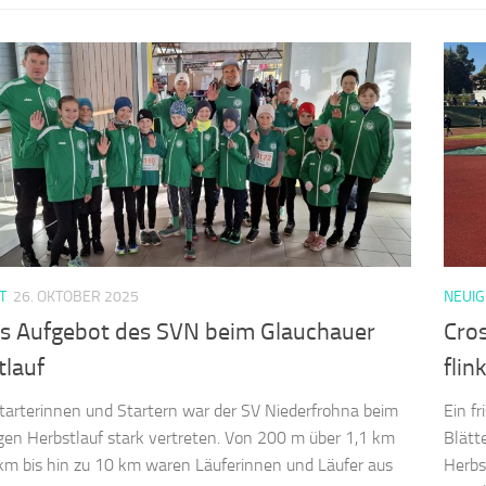
T
26. OKTOBER 2025
NEUIG
s Aufgebot des SVN beim Glauchauer
Cros
tlauf
flin
tarterinnen und Startern war der SV Niederfrohna beim
Ein f
igen Herbstlauf stark vertreten. Von 200 m über 1,1 km
Blätt
km bis hin zu 10 km waren Läuferinnen und Läufer aus
Herbs