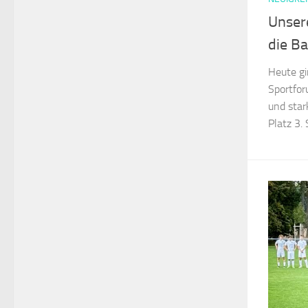
Unser
die B
Heute gi
Sportfo
und star
Platz 3. 