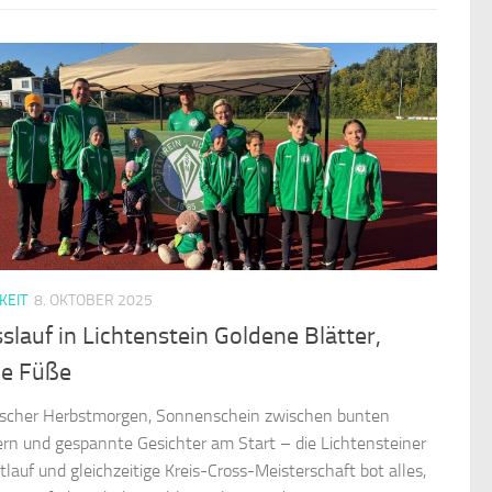
KEIT
8. OKTOBER 2025
slauf in Lichtenstein Goldene Blätter,
ke Füße
rischer Herbstmorgen, Sonnenschein zwischen bunten
ern und gespannte Gesichter am Start – die Lichtensteiner
tlauf und gleichzeitige Kreis-Cross-Meisterschaft bot alles,