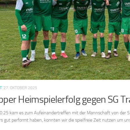
T
27. OKTOBER 2025
per Heimspielerfolg gegen SG Tr
.25 kam es zum Aufeinandertreffen mit der Mannschaft von der SG 
s gut performt haben, konnten wir die spielfreie Zeit nutzen um uns 