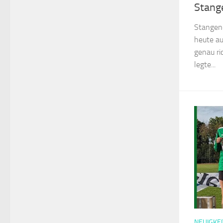
Stang
Stangend
heute au
genau ri
legte...
NEUIGKEI