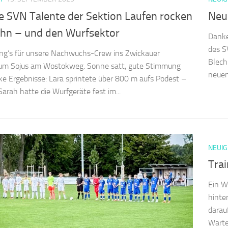
e SVN Talente der Sektion Laufen rocken
Neue
ahn – und den Wurfsektor
Danke
des S
ng’s für unsere Nachwuchs-Crew ins Zwickauer
Blech
rum Sojus am Wostokweg. Sonne satt, gute Stimmung
neuen 
ke Ergebnisse: Lara sprintete über 800 m aufs Podest –
Sarah hatte die Wurfgeräte fest im...
NEUIG
Trai
Ein W
hinte
darau
Warte