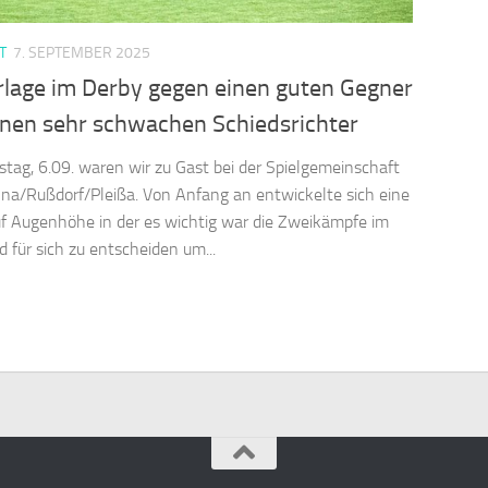
T
7. SEPTEMBER 2025
rlage im Derby gegen einen guten Gegner
inen sehr schwachen Schiedsrichter
ag, 6.09. waren wir zu Gast bei der Spielgemeinschaft
na/Rußdorf/Pleißa. Von Anfang an entwickelte sich eine
uf Augenhöhe in der es wichtig war die Zweikämpfe im
d für sich zu entscheiden um...