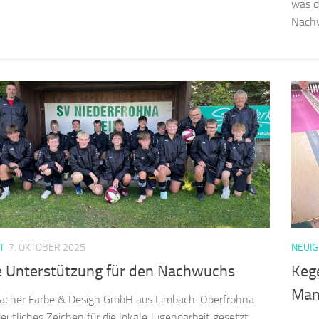
was d
Nachw
T
7. OKTOBER 2025
NEUIG
e Unterstützung für den Nachwuchs
Kege
Man
bacher Farbe & Design GmbH aus Limbach-Oberfrohna
deutliches Zeichen für die lokale Jugendarbeit gesetzt.