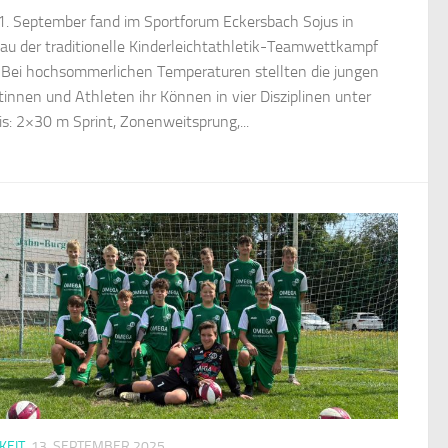
. September fand im Sportforum Eckersbach Sojus in
au der traditionelle Kinderleichtathletik-Teamwettkampf
. Bei hochsommerlichen Temperaturen stellten die jungen
tinnen und Athleten ihr Können in vier Disziplinen unter
s: 2×30 m Sprint, Zonenweitsprung,...
KEIT
13. SEPTEMBER 2025