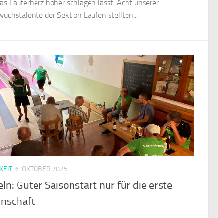
as Läuferherz höher schlagen lässt. Acht unserer
uchstalente der Sektion Laufen stellten...
KEIT
6. OKTOBER 2025
ln: Guter Saisonstart nur für die erste
nschaft