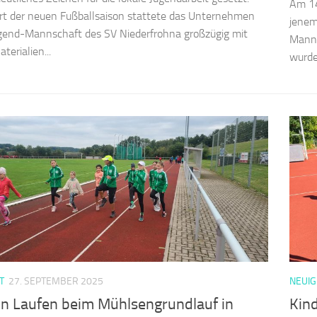
Am 14
t der neuen Fußballsaison stattete das Unternehmen
jenem
gend-Mannschaft des SV Niederfrohna großzügig mit
Manns
terialien...
wurde
T
27. SEPTEMBER 2025
NEUIG
on Laufen beim Mühlsengrundlauf in
Kin