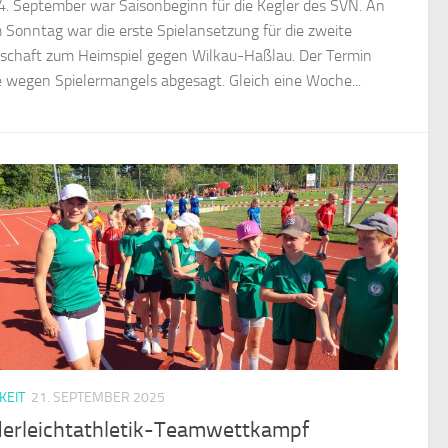
. September war Saisonbeginn für die Kegler des SVN. An
 Sonntag war die erste Spielansetzung für die zweite
chaft zum Heimspiel gegen Wilkau-Haßlau. Der Termin
 wegen Spielermangels abgesagt. Gleich eine Woche...
KEIT
21. SEPTEMBER 2025
derleichtathletik-Teamwettkampf