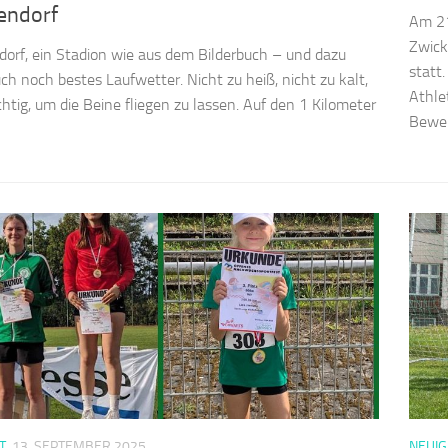
endorf
Am 21
Zwick
orf, ein Stadion wie aus dem Bilderbuch – und dazu
statt
ch noch bestes Laufwetter. Nicht zu heiß, nicht zu kalt,
Athle
chtig, um die Beine fliegen zu lassen. Auf den 1 Kilometer
Bewei
T
13. SEPTEMBER 2025
NEUIG