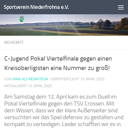
Sportverein Niederfrohna e.V.
Zum Inhalt springen
NEUIGKEIT
C-Jugend Pokal Viertelfinale gegen einen
Kreisoberligisten eine Nummer zu groß!
VON
MAIK ALS REDAKTEUR
· VERÖFFENTLICHT
13. APRIL 2025
·
AKTUALISIERT
13. APRIL 2025
Am Samstag dem 12. April kam es zum Duell im
Pokal Viertelfinale gegen den TSV Crossen. Mit
dem Wissen, dass wir der klare Außenseiter sind
versuchten wir das Spiel defensiv zu gestalten und
kompakt zu verteidigen. Leider schafften wir es in