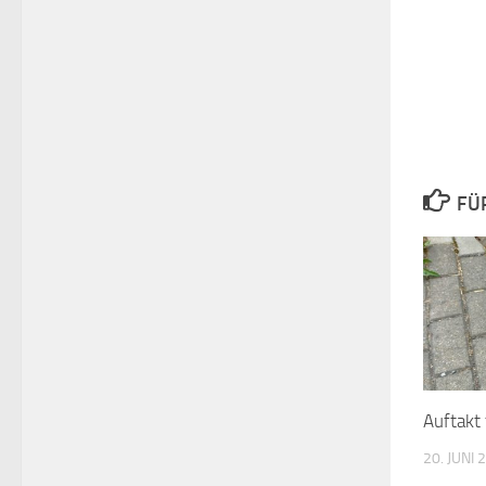
FÜ
Auftakt 
20. JUNI 