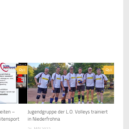
0
0
Zeiten –
Jugendgruppe der L.O. Volleys trainiert
eitensport
in Niederfrohna
24. MAI 2022