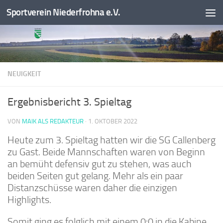
Sportverein Niederfrohna e.V.
Zum Inhalt springen
NEUIGKEIT
Ergebnisbericht 3. Spieltag
VON
MAIK ALS REDAKTEUR
·
1. OKTOBER 2022
Heute zum 3. Spieltag hatten wir die SG Callenberg
zu Gast. Beide Mannschaften waren von Beginn
an bemüht defensiv gut zu stehen, was auch
beiden Seiten gut gelang. Mehr als ein paar
Distanzschüsse waren daher die einzigen
Highlights.
Somit ging es folglich mit einem 0:0 in die Kabine.