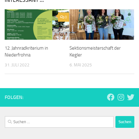
INTERESSANT …
0
12. Jahnradkriterium in
Sektionsmeisterschaft der
Niederfrohna
Kegler
31. JULI 2022
6. MAI 2025
FOLGEN:
Suchen
nach: