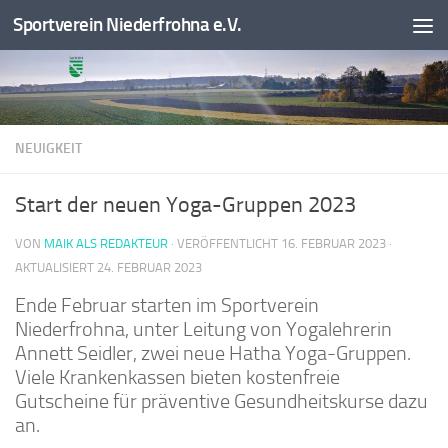
Sportverein Niederfrohna e.V.
Zum Inhalt springen
NEUIGKEIT
Start der neuen Yoga-Gruppen 2023
VON
MAIK ALS REDAKTEUR
· VERÖFFENTLICHT
16. FEBRUAR 2023
·
AKTUALISIERT
24. FEBRUAR 2023
Ende Februar starten im Sportverein
Niederfrohna, unter Leitung von Yogalehrerin
Annett Seidler, zwei neue Hatha Yoga-Gruppen.
Viele Krankenkassen bieten kostenfreie
Gutscheine für präventive Gesundheitskurse dazu
an.