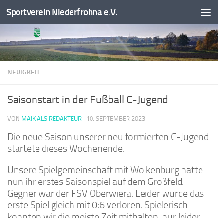
Sportverein Niederfrohna e.V.
Zum Inhalt springen
NEUIGKEIT
Saisonstart in der Fußball C-Jugend
VON
MAIK ALS REDAKTEUR
·
10. SEPTEMBER 2023
Die neue Saison unserer neu formierten C-Jugend
startete dieses Wochenende.
Unsere Spielgemeinschaft mit Wolkenburg hatte
nun ihr erstes Saisonspiel auf dem Großfeld.
Gegner war der FSV Oberwiera. Leider wurde das
erste Spiel gleich mit 0:6 verloren. Spielerisch
konnten wir die meiste Zeit mithalten, nur leider