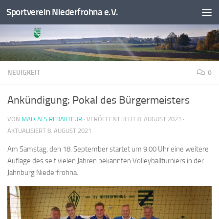
Sportverein Niederfrohna e.V.
Zum Inhalt springen
NEUIGKEIT
0
Ankündigung: Pokal des Bürgermeisters
VON
MAIK ALS REDAKTEUR
· VERÖFFENTLICHT
8. AUGUST 2021
·
AKTUALISIERT
8. AUGUST 2021
Am Samstag, den 18. September startet um 9.00 Uhr eine weitere
Auflage des seit vielen Jahren bekannten Volleyballturniers in der
Jahnburg Niederfrohna.