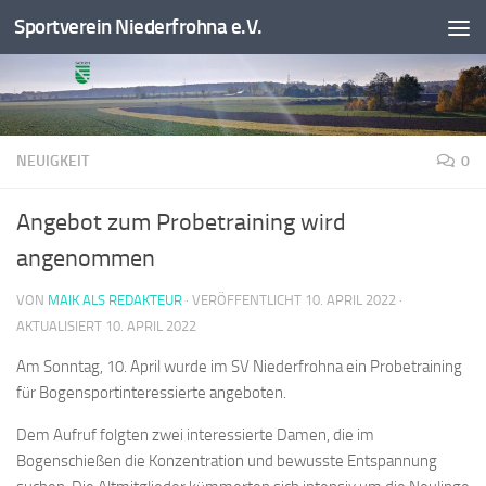
Sportverein Niederfrohna e.V.
Zum Inhalt springen
NEUIGKEIT
0
Angebot zum Probetraining wird
angenommen
VON
MAIK ALS REDAKTEUR
· VERÖFFENTLICHT
10. APRIL 2022
·
AKTUALISIERT
10. APRIL 2022
Am Sonntag, 10. April wurde im SV Niederfrohna ein Probetraining
für Bogensportinteressierte angeboten.
Dem Aufruf folgten zwei interessierte Damen, die im
Bogenschießen die Konzentration und bewusste Entspannung