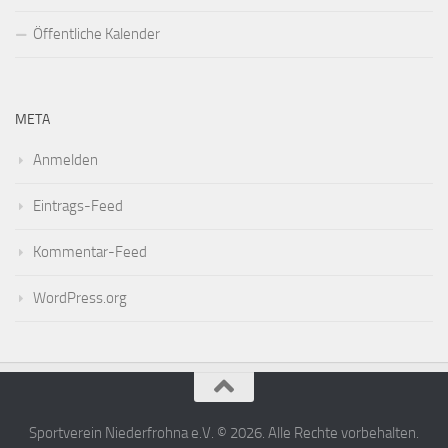
Öffentliche Kalender
META
Anmelden
Eintrags-Feed
Kommentar-Feed
WordPress.org
Sportverein Niederfrohna e.V. © 2026. Alle Rechte vorbehalten.