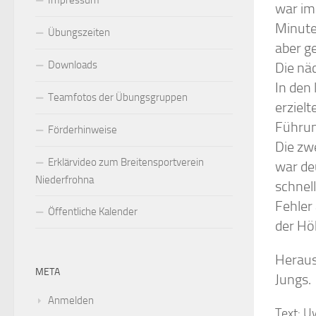
Impressum
war im
Minute
Übungszeiten
aber g
Downloads
Die nä
In den
Teamfotos der Übungsgruppen
erziel
Führung
Förderhinweise
Die zw
Erklärvideo zum Breitensportverein
war de
Niederfrohna
schnell
Fehler
Öffentliche Kalender
der Hö
Herausz
META
Jungs.
Anmelden
Text: 