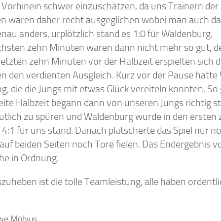
 Vorhinein schwer einzuschätzen, da uns Trainern der
n waren daher recht ausgeglichen wobei man auch da 
enau anders, urplötzlich stand es 1:0 für Waldenburg.
chsten zehn Minuten waren dann nicht mehr so gut, d
 letzten zehn Minuten vor der Halbzeit erspielten sich 
ten den verdienten Ausgleich. Kurz vor der Pause hatte
, die die Jungs mit etwas Glück vereiteln konnten. So 
eite Halbzeit begann dann von unseren Jungs richtig s
utlich zu spüren und Waldenburg wurde in den ersten
 4:1 für uns stand. Danach plätscherte das Spiel nur no
 auf beiden Seiten noch Tore fielen. Das Endergebnis vo
he in Ordnung.
uheben ist die tolle Teamleistung, alle haben ordentlich
Uwe Möbius