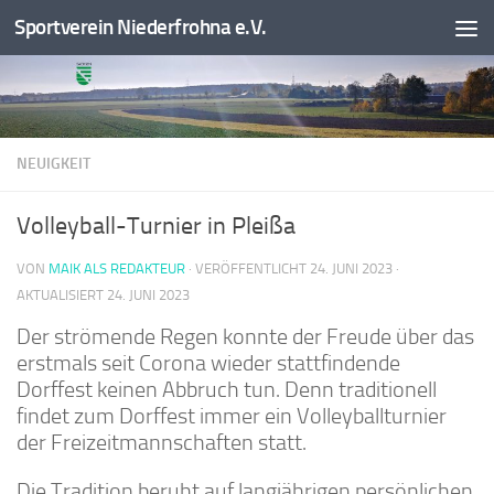
Sportverein Niederfrohna e.V.
Zum Inhalt springen
NEUIGKEIT
Volleyball-Turnier in Pleißa
VON
MAIK ALS REDAKTEUR
· VERÖFFENTLICHT
24. JUNI 2023
·
AKTUALISIERT
24. JUNI 2023
Der strömende Regen konnte der Freude über das
erstmals seit Corona wieder stattfindende
Dorffest keinen Abbruch tun. Denn traditionell
findet zum Dorffest immer ein Volleyballturnier
der Freizeitmannschaften statt.
Die Tradition beruht auf langjährigen persönlichen