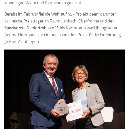
lebendiger Städte und Gemeinden gesucht.
Bereits im Februar fiel die Wahl auf 497 Projektideen, darunter
zahlreiche Preisträger im Raum Limbach-Oberfrohna und den
Sportverein Niederfrohna e.V
. Als Vertreterin war Übungsleiterin
Andrea Herrmann vor Ort und nahm den Preis für die Einreichung
„InForm“ entgegen.