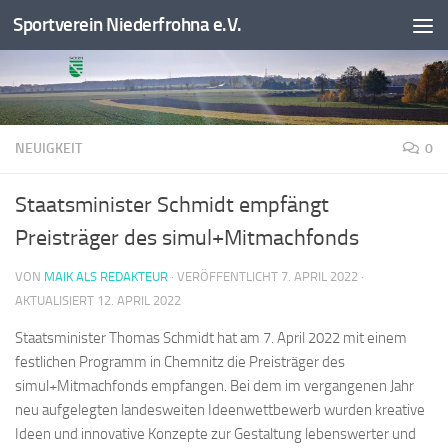
Sportverein Niederfrohna e.V.
Zum Inhalt springen
NEUIGKEIT
0
Staatsminister Schmidt empfängt
Preisträger des simul+Mitmachfonds
VON
MAIK ALS REDAKTEUR
· VERÖFFENTLICHT
7. APRIL 2022
·
AKTUALISIERT
12. APRIL 2022
Staatsminister Thomas Schmidt hat am 7. April 2022 mit einem
festlichen Programm in Chemnitz die Preisträger des
simul+Mitmachfonds empfangen. Bei dem im vergangenen Jahr
neu aufgelegten landesweiten Ideenwettbewerb wurden kreative
Ideen und innovative Konzepte zur Gestaltung lebenswerter und